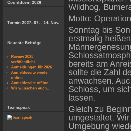
Countdown 2026
Wildhog, Bumer
Motto: Operatio
Termin 2027: 07. - 14. Nov.
Sonntag bis Sonn
erstmalig heiße
Neueste Beiträge
Männergenesungs
Schlossatmosphä
Review 2025
bereits am Anre
veröffentlicht
Anmeldungen für 2026
sollte die Zahl 
Anmeldeseite wieder
online
anwachsen. Auc
Anmeldeseite offline
Schloss, um sic
Wir wünschen euch…
lassen.
Gleich zu Beginn
Teamspeak
umgestaltet. Wir
Umgebung wieder