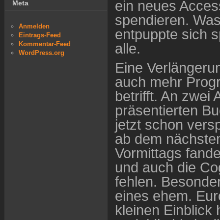
ein neues Acces
Meta
spendieren. Was
Anmelden
entpuppte sich sp
Eintrags-Feed
Kommentar-Feed
alle.
WordPress.org
Eine Verlängeru
auch mehr Progr
betrifft. An zw
präsentierten B
jetzt schon ver
ab dem nächstem
Vormittags fand
und auch die Cog
fehlen. Besonder
eines ehem. Euro
kleinen Einblick