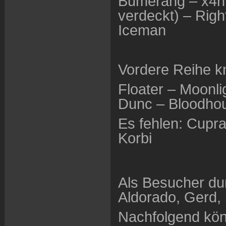
Bumerang – x4nP
verdeckt) – Righ
Iceman
Vordere Reihe kni
Floater – Moonl
Dunc – Bloodhou
Es fehlen: Cupra
Korbi
Als Besucher dur
Aldorado, Gerd, 
Nachfolgend könn