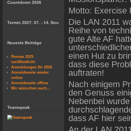
Countdown 2026
Motto: Exercise 
Die LAN 2011 wa
Termin 2027: 07. - 14. Nov.
Reihe von techn
gute Alte AF hat
Neueste Beiträge
unterschiedliche
einen Hut zu bri
Review 2025
dass diese Prob
veröffentlicht
Anmeldungen für 2026
auftraten!
Anmeldeseite wieder
online
Nach einigem Pr
Anmeldeseite offline
Wir wünschen euch…
den Genuss eini
Nebenbei wurde 
durchschlagendem
Teamspeak
dass AF hier sei
An der LAN 2011